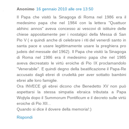
Anonimo
16 gennaio 2010 alle ore 13:50
Il Papa che visitò la Sinagoga di Roma nel 1986 era il
medesimo papa che nel 1984 con la lettera "Quattuor
abhinc annos" aveva concesso ai vescovi di istituire delle
chiese appositamente per i nostalgici della Messa di San
Pio V ( e quindi anche di celebrare i riti del venerdì santo in
santa pace e usare legittimamente usare la preghiera pro
judeis del messale del 1962). Il Papa che visitò la Sinagoga
di Roma nel 1986 era il medesimo papa che nel 1985
aveva decreatato le virtù eroiche di Pio IX proclamandolo
"Venerabile". E quindi degno della beatificazione il Papa-Re
accusato dagli ebrei di crudeltà per aver sottatto bambini
ebrei alle loro famiglie.
Ora INVECE gli ebrei dicono che Benedetto XV non può
aspettarsi la stessa simpatia ebraica tributata a Papa
Wojtyla dopo il Summorum Pontificum e il decreto sulle virtù
eroiche di Pio XII...
Quando si dice il dovere della memoria!:)
Rispondi