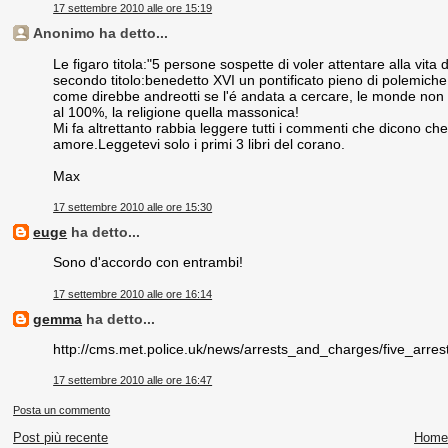
17 settembre 2010 alle ore 15:19
Anonimo ha detto...
Le figaro titola:"5 persone sospette di voler attentare alla vita
secondo titolo:benedetto XVI un pontificato pieno di polemiche, 
come direbbe andreotti se l'é andata a cercare, le monde non 
al 100%, la religione quella massonica!
Mi fa altrettanto rabbia leggere tutti i commenti che dicono che 
amore.Leggetevi solo i primi 3 libri del corano.
Max
17 settembre 2010 alle ore 15:30
euge
ha detto...
Sono d'accordo con entrambi!
17 settembre 2010 alle ore 16:14
gemma
ha detto...
http://cms.met.police.uk/news/arrests_and_charges/five_arre
17 settembre 2010 alle ore 16:47
Posta un commento
Post più recente
Home