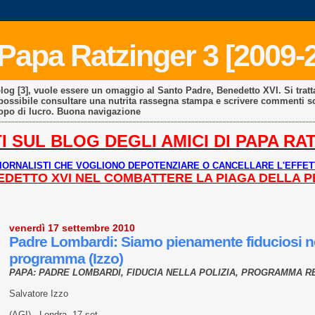
i Papa Ratzinger 3 [2009-
blog [3], vuole essere un omaggio al Santo Padre, Benedetto XVI. Si tratt
è possibile consultare una nutrita rassegna stampa e scrivere commenti s
copo di lucro. Buona navigazione
I SUL BLOG DEGLI AMICI DI PAPA RATZ
IORNALISTI CHE VOGLIONO DEPOTENZIARE O CANCELLARE L'EFFET
ENEDETTO XVI NEL COMBATTERE LA PIAGA DELLA 
venerdì 17 settembre 2010
Padre Lombardi: Siamo pienamente fiduciosi nel
programma (Izzo)
PAPA: PADRE LOMBARDI, FIDUCIA NELLA POLIZIA, PROGRAMMA R
Salvatore Izzo
(AGI) - Londra, 17 set.