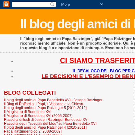
Il blog degli amici d
Il "blog degli amici di Papa Ratzinger", già "Papa Ratzinger 
riconoscimento ufficiale. Non è un prodotto editoriale. Qui 
in questo blog è a disposizione di chiunque. Esso non ha s
CI SIAMO TRASFERIT
IL DECALOGO DEL BLOG PER G
LE DECISIONI E L'ESEMPIO DI B
BLOG COLLEGATI
Il blog degli amici di Papa Benedetto XVI - Joseph Ratzinger
Il Blog di Raffaella. I Papi, il Vaticano e la Chiesa
Il blog degli amici di Papa Ratzinger 5 [2011-2012]
Il Magistero di Benedetto XVI
Il Magistero di Benedetto XVI (2005-2007)
Raccolta di testi di Joseph Ratzinger-Benedetto XVI
Raccolta degli "speciali del blog" su Papa Benedetto XVI
Il blog degli amici di Papa Ratzinger 4 [2010-2011]
Papa Ratzinger blog 2 [2008-2009]