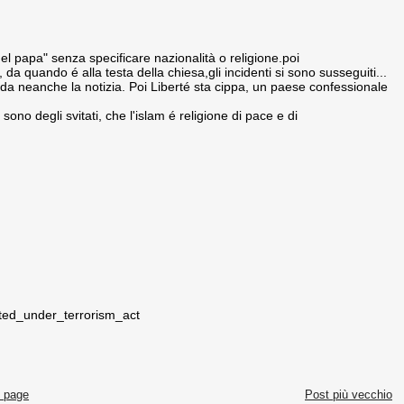
 del papa" senza specificare nazionalità o religione.poi
da quando é alla testa della chiesa,gli incidenti si sono susseguiti...
da neanche la notizia. Poi Liberté sta cippa, un paese confessionale
sono degli svitati, che l'islam é religione di pace e di
sted_under_terrorism_act
 page
Post più vecchio