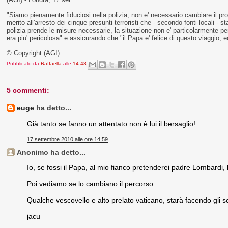
"Siamo pienamente fiduciosi nella polizia, non e' necessario cambiare il p
merito all'arresto dei cinque presunti terroristi che - secondo fonti locali - 
polizia prende le misure necessarie, la situazione non e' particolarmente p
era piu' pericolosa" e assicurando che "il Papa e' felice di questo viaggio, e
© Copyright (AGI)
Pubblicato da
Raffaella
alle
14:48
5 commenti:
euge
ha detto...
Già tanto se fanno un attentato non è lui il bersaglio!
17 settembre 2010 alle ore 14:59
Anonimo ha detto...
Io, se fossi il Papa, al mio fianco pretenderei padre Lombardi, l
Poi vediamo se lo cambiano il percorso...
Qualche vescovello e alto prelato vaticano, starà facendo gli sc
jacu