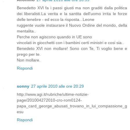
Benedetto XVI fa i passi giusti ma non graditi dalla politica
dei liberalisti.La verita e la santita dell'uomo irrita le forze
delle tenebre - ed ecco la risposta...Leone
ruggente vuole instaurare il Nuovo Ordine del mondo, della
mentalita..
Perche non agiscono quando in UE sono
vincolati in giocchetti con i bambini certi ministri e cosi sia..
Benedeto XVI non mollare! Sono con Te, Ti voglio bene e
prego per te.
Non mollare.
Rispondi
sonny
27 aprile 2010 alle ore 20:29
http://www.agi.it/rubriche/ultime-notizie-
page/201004272010-cro-rom0124-
papa_card_george_abusati_trovano_in_lui_compassione_g
esu
Rispondi