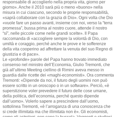
responsabile di accoglierlo nella propria vita, giorno per
giorno». Anche il 2010 sarà più o meno «buono» nella
misura in cui ciascuno, secondo le proprie responsabilità,
«saprà collaborare con la grazia di Dio». Ogni volta che Dio
«vuole fare un passo avanti, insieme con noi, verso la “terra
promessa”, bussa prima al nostro cuore, attende il nostro
“sì”, nelle piccole come nelle grandi scelte». Il Papa
raccomanda di «accogliere sempre la volontà di Dio, con
umiltà e coraggio, perché anche le prove e le sofferenze
della vita cooperino ad affrettare la venuta del suo Regno di
giustizia e di pace».
Le «profonde» parole del Papa hanno trovato immediato
consenso nel ministro dell’Economia, Giulio Tremonti, che
già all’ultimo Meeting ciellino di Rimini aveva messo in
guardia dalle ricette dei «maghi-economisti». Ora commenta
Tremonti: «Dipende da noi, il futuro degli uomini non può
essere scritto in un oroscopo o in un software». Perciò, «è
superstizione voler prevedere il futuro delle cose umane,
della politica, dell’economia, perché questo dipende
dall’uomo». Volerlo sapere a prescindere dall’uomo,
sottolinea Tremonti, «è l’arroganza di una conoscenza che
si crede illimitata ma che illimitata non è». Gli economisti,
come gli astrologi, non sono la bussola. Veggenti e studiosi