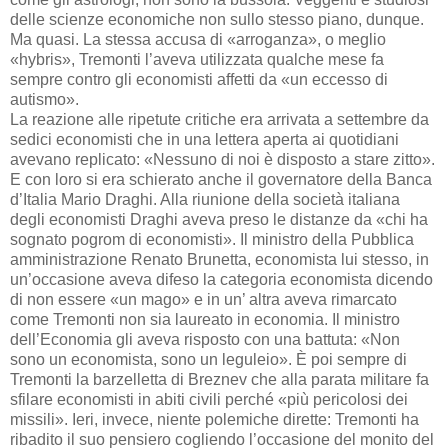
delle scienze economiche non sullo stesso piano, dunque.
Ma quasi. La stessa accusa di «arroganza», o meglio
«hybris», Tremonti l’aveva utilizzata qualche mese fa
sempre contro gli economisti affetti da «un eccesso di
autismo».
La reazione alle ripetute critiche era arrivata a settembre da
sedici economisti che in una lettera aperta ai quotidiani
avevano replicato: «Nessuno di noi è disposto a stare zitto».
E con loro si era schierato anche il governatore della Banca
d’Italia Mario Draghi. Alla riunione della società italiana
degli economisti Draghi aveva preso le distanze da «chi ha
sognato pogrom di economisti». Il ministro della Pubblica
amministrazione Renato Brunetta, economista lui stesso, in
un’occasione aveva difeso la categoria economista dicendo
di non essere «un mago» e in un’ altra aveva rimarcato
come Tremonti non sia laureato in economia. Il ministro
dell’Economia gli aveva risposto con una battuta: «Non
sono un economista, sono un leguleio». È poi sempre di
Tremonti la barzelletta di Breznev che alla parata militare fa
sfilare economisti in abiti civili perché «più pericolosi dei
missili». Ieri, invece, niente polemiche dirette: Tremonti ha
ribadito il suo pensiero cogliendo l’occasione del monito del