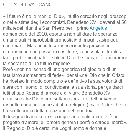
CITTA’ DEL VATICANO
«Il futuro è nelle mani di Dio», inutile cercarlo negli oroscopi
o nelle stime degli economisti. Benedetto XVI, davanti ai 50
mila fedeli riuniti a San Pietro per il primo
Angelus
domenicale del 2010, esorta a non affidare le speranze
umane agli «improbabili pronostici» di maghi, astrologi,
cartomanti. Ma anche le «pur importanti» previsioni
economiche non possono costituire, la bussola di fronte ai
tanti problemi attuali. È solo in Dio che l’umanità può riporre
la speranza di un futuro migliore.
Però «non nel senso di una generica religiosità o di un
fatalismo ammantato di fede», bensì «nel Dio che in Cristo
ha rivelato in modo compiuto e definitivo la sua volontà di
stare con l’uomo, di condividere la sua storia, per guidarci
tutti al suo Regno di amore e di vita». Benedetto XVI
ribadisce che Dio è non soltanto creatore dell’universo
(aspetto comune anche ad altre religioni) ma «Padre che ci
ha scelti prima della creazione del mondo».
Il disegno divino «non si compie automaticamente: è un
progetto d’amore, e l’amore genera libertà e chiede libertà».
Il Regno di Dio è certo, ma «ogni uomo e donna è