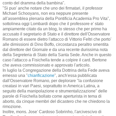
conto del dramma della bambina".
"Si puo' anche notare che uno dei firmatari, il professor
Michael Schooyans, non era neppure presente
all'assemblea plenaria della Pontificia Academia Pro Vita",
sottolinea oggi Lombardi dopo che il professore e' stato
ampiamente citato da un blog, lo stesso che per primo ha
accusato il segretario di Stato e il direttore dell'Osservatore
Romano di essere dietro l'attacco di Vittorio Feltri che porto'
alle dimissioni di Dino Boffo, circostanza peraltro smentita
dal direttore del Giornale e da una recente durissima nota
della Segreteria di Stato della Santa Sede. Anche in questo
caso l'attacco a Fisichella tende a colpire il card. Bertone
che aveva commissionato e approvato l'articolo.
In luglio la Congregazione della Dottrina della Fede aveva
emesso una "
chiarificazione
", anch'essa pubblicata
dall'Osservatore Romano, per deplorare "la confusione
creatasi in vari Paesi, soprattutto in America Latina, a
seguito della manipolazione e strumentalizzazione" delle
parole di Fisichella bollato come aperturista in tema di
aborto, da cinque membri del dicastero che ne chiedono la
rimozione.
Inoltre, mons. Jose' Cardoso Sobrinho, l'arcivescivo di