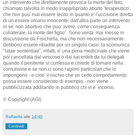
un intervento che direttamente provoca la morte del feto,
chiamato talvolta in modo inappropriato aborto 'terapeutico',
che non puo' mai essere lecito in quanto e' l'uccisione diretta
di un essere umano innocente; dall'altra parte un intervento
in se' non abortivo che puo' avere, come conseguenza
collaterale, la morte del figlio". Sono verita' mai messe in
discussione da Fisichella, ma che non necessariamente
debbono essere ribadite per un singolo caso: la scomunica
"latae sententiae", infatti, e' una pena medicinale che viene
poi cancellata dal vescovo o dai sacerdoti da lui delegati
quando il penitente si confessa e chiede di tornare nella
comunione e se non ci sono ragioni particolari che lo
impongono - e cioe' il rischio che un certo comportamento
possa essere considerato di esempio - non viene
pubblicizzata additando in pubblico chi vi e' incorso.
© Copyright (AGI)
Raffaella
alle
14:40
Condividi