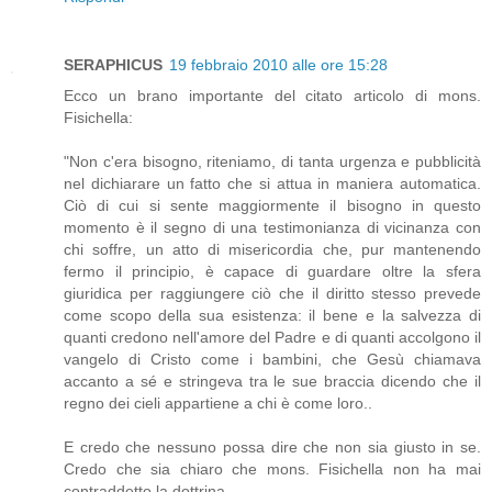
SERAPHICUS
19 febbraio 2010 alle ore 15:28
Ecco un brano importante del citato articolo di mons.
Fisichella:
"Non c'era bisogno, riteniamo, di tanta urgenza e pubblicità
nel dichiarare un fatto che si attua in maniera automatica.
Ciò di cui si sente maggiormente il bisogno in questo
momento è il segno di una testimonianza di vicinanza con
chi soffre, un atto di misericordia che, pur mantenendo
fermo il principio, è capace di guardare oltre la sfera
giuridica per raggiungere ciò che il diritto stesso prevede
come scopo della sua esistenza: il bene e la salvezza di
quanti credono nell'amore del Padre e di quanti accolgono il
vangelo di Cristo come i bambini, che Gesù chiamava
accanto a sé e stringeva tra le sue braccia dicendo che il
regno dei cieli appartiene a chi è come loro..
E credo che nessuno possa dire che non sia giusto in se.
Credo che sia chiaro che mons. Fisichella non ha mai
contraddetto la dottrina.