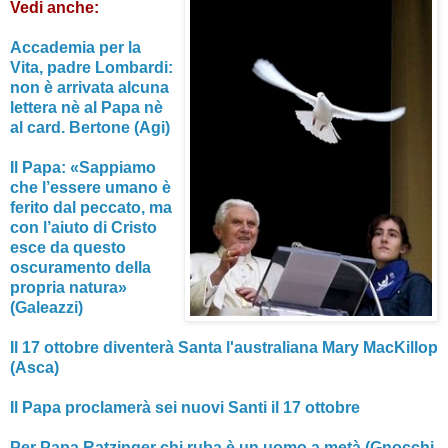
Vedi anche:
Accademia per la
Vita, padre Lombardi:
non è arrivata alcuna
lettera nè al Papa nè
al card. Bertone (Agi)
Il Papa: «Sappiamo
che l’essere umano è
ferito dal peccato, ma
con l’aiuto di Cristo
esce da questo
oscuramento della
propria natura»
(Galeazzi)
Il 17 ottobre diventerà Santa l'australiana Mary MacKillop
(Asca)
Il Papa proclamerà sei nuovi Santi il 17 ottobre
Per Papa Ratzinger chi ruba è un uomo a metà (Gnocchi