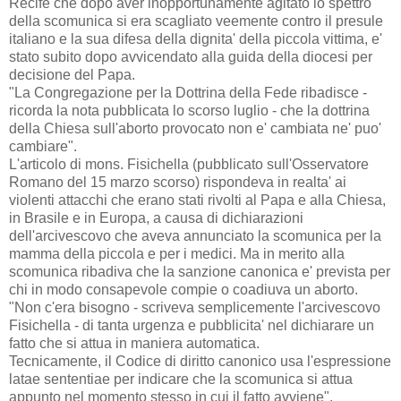
Recife che dopo aver inopportunamente agitato lo spettro
della scomunica si era scagliato veemente contro il presule
italiano e la sua difesa della dignita' della piccola vittima, e'
stato subito dopo avvicendato alla guida della diocesi per
decisione del Papa.
"La Congregazione per la Dottrina della Fede ribadisce -
ricorda la nota pubblicata lo scorso luglio - che la dottrina
della Chiesa sull'aborto provocato non e' cambiata ne' puo'
cambiare".
L'articolo di mons. Fisichella (pubblicato sull'Osservatore
Romano del 15 marzo scorso) rispondeva in realta' ai
violenti attacchi che erano stati rivolti al Papa e alla Chiesa,
in Brasile e in Europa, a causa di dichiarazioni
dell'arcivescovo che aveva annunciato la scomunica per la
mamma della piccola e per i medici. Ma in merito alla
scomunica ribadiva che la sanzione canonica e' prevista per
chi in modo consapevole compie o coadiuva un aborto.
"Non c'era bisogno - scriveva semplicemente l'arcivescovo
Fisichella - di tanta urgenza e pubblicita' nel dichiarare un
fatto che si attua in maniera automatica.
Tecnicamente, il Codice di diritto canonico usa l'espressione
latae sententiae per indicare che la scomunica si attua
appunto nel momento stesso in cui il fatto avviene".