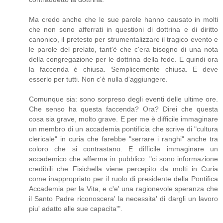
Ma credo anche che le sue parole hanno causato in molti
che non sono afferrati in questioni di dottrina e di diritto
canonico, il pretesto per strumentalizzare il tragico evento e
le parole del prelato, tant'è che c'era bisogno di una nota
della congregazione per le dottrina della fede. E quindi ora
la faccenda è chiusa. Semplicemente chiusa. E deve
esserlo per tutti. Non c'è nulla d'aggiungere.
Comunque sia: sono sorpreso degli eventi delle ultime ore.
Che senso ha questa faccenda? Ora? Direi che questa
cosa sia grave, molto grave. E per me è difficile immaginare
un membro di un accademia pontificia che scrive di "cultura
clericale" in curia che farebbe "serrare i ranghi" anche tra
coloro che si contrastano. E difficile immaginare un
accademico che afferma in pubblico: "ci sono informazione
credibili che Fisichella viene percepito da molti in Curia
come inappropriato per il ruolo di presidente della Pontifica
Accademia per la Vita, e c'e' una ragionevole speranza che
il Santo Padre riconoscera' la necessita' di dargli un lavoro
piu' adatto alle sue capacita'".